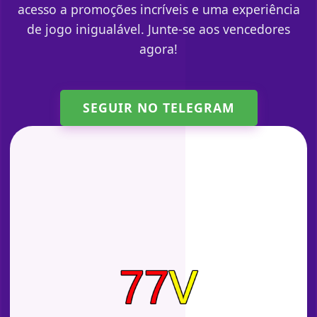
acesso a promoções incríveis e uma experiência
de jogo inigualável. Junte-se aos vencedores
agora!
SEGUIR NO TELEGRAM