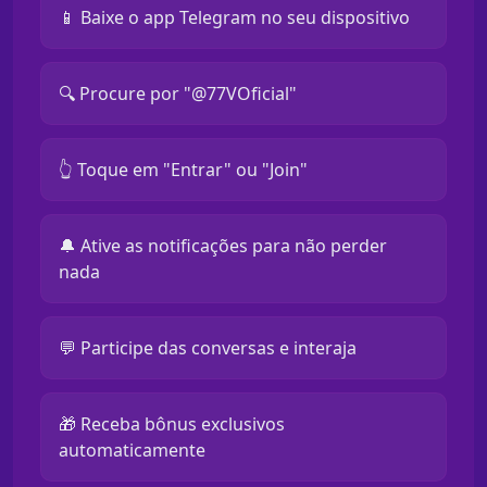
📱 Baixe o app Telegram no seu dispositivo
🔍 Procure por "@77VOficial"
👆 Toque em "Entrar" ou "Join"
🔔 Ative as notificações para não perder
nada
💬 Participe das conversas e interaja
🎁 Receba bônus exclusivos
automaticamente