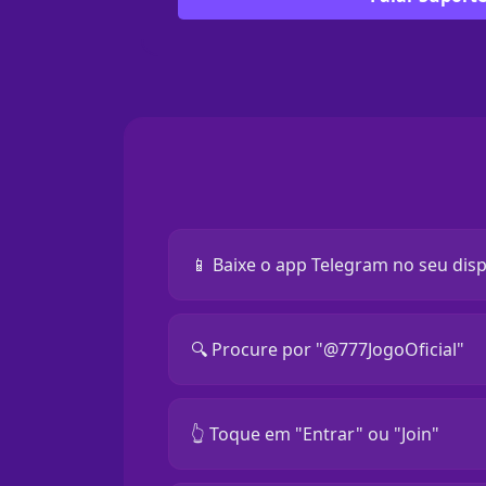
📱 Baixe o app Telegram no seu disp
🔍 Procure por "@777JogoOficial"
👆 Toque em "Entrar" ou "Join"