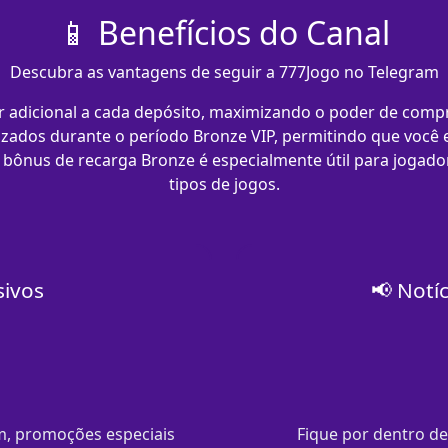
📱 Benefícios do Canal
Descubra as vantagens de seguir a 777Jogo no Telegram
 adicional a cada depósito, maximizando o poder de compr
zados durante o período Bronze VIP, permitindo que você 
ônus de recarga Bronze é especialmente útil para jogado
tipos de jogos.
sivos
📢 Notí
m, promoções especiais
Fique por dentro d