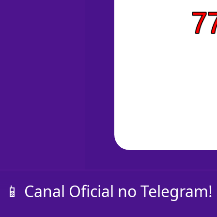
📱 Canal Oficial no Telegram!