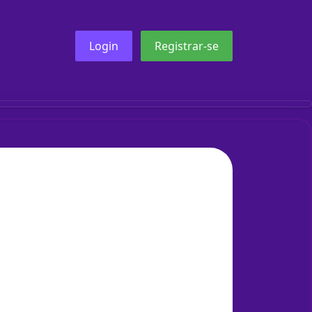
Login
Registrar-se